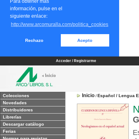
Para obtener más
información, pulse en el
siguiente enlace:
http://www.arcomuralla.com/politica_cookies
Rechazo
Acepto
Acceder / Registrarme
Inicio
Colecciones
Español / Lengua E
/
Novedades
N
Distribuidores
Librerías
G
Descargar catálogo
E
Ferias
Normas para revistas