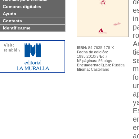
d
Compras digitales
e
Ayuda
i
Contacta
p
Identificarme
r
A
ISBN:
84-7635-178-X
t
Fecha de edición:
1995;2010(3ªEd.)
s
N° páginas:
56 págs.
Encuadernaciï¿½n:
Rústica
m
Idioma:
Castellano
f
u
a
y
E
e
e
a