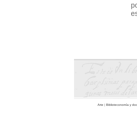
p
es
Arte
|
Biblioteconomía y do