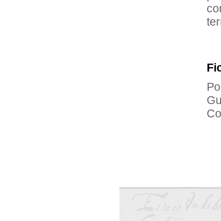
co
te
Fi
Po
Gu
Co