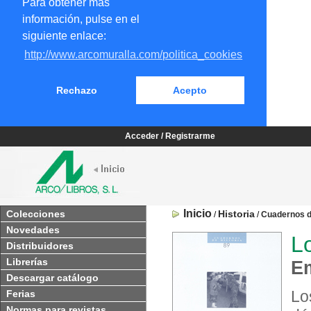
Para obtener más
información, pulse en el
siguiente enlace:
http://www.arcomuralla.com/politica_cookies
Rechazo
Acepto
Acceder / Registrarme
Inicio
Colecciones
Historia
/
/
Cuadernos d
Novedades
Lo
Distribuidores
Librerías
Em
Descargar catálogo
Lo
Ferias
Normas para revistas