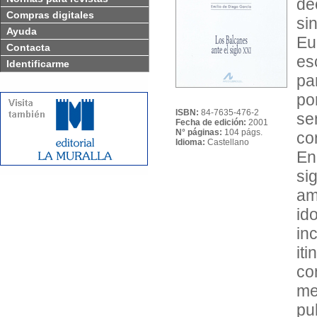
dé
Compras digitales
si
Ayuda
Eu
Contacta
es
Identificarme
pa
po
ISBN:
84-7635-476-2
se
Fecha de edición:
2001
N° páginas:
104 págs.
co
Idioma:
Castellano
En
si
am
id
in
it
co
me
pu