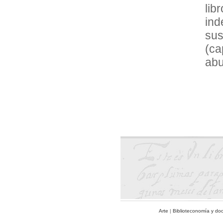
lib
in
sus
(ca
abu
Arte
|
Biblioteconomía y do