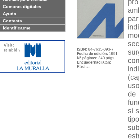
pro
Compras digitales
amb
Ayuda
par
Contacta
ind
Identificarme
mod
sec
ISBN:
84-7635-093-7
su
Fecha de edición:
1991
N° páginas:
340 págs.
co
Encuadernaciï¿½n:
Rústica
ind
(ca
uso
de
fun
si 
ti
su
est