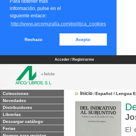
Para obtener más
información, pulse en el
siguiente enlace:
http://www.arcomuralla.com/politica_cookies
Rechazo
Acepto
Acceder / Registrarme
Inicio
Colecciones
Español / Lengua E
/
Novedades
De
Distribuidores
Librerías
Jo
Descargar catálogo
El 
Ferias
Normas para revistas