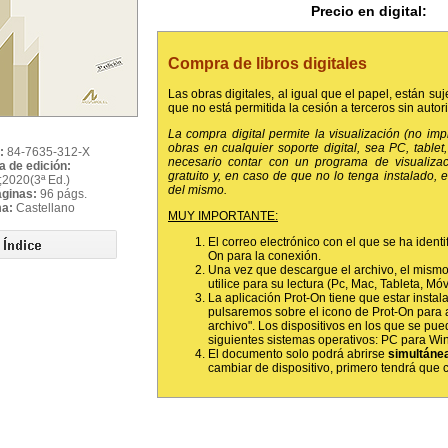
Precio en digital:
Compra de libros digitales
Las obras digitales, al igual que el papel, están suj
que no está permitida la cesión a terceros sin autor
La compra digital permite la visualización (no im
obras en cualquier soporte digital, sea PC, tablet, 
:
84-7635-312-X
necesario contar con un programa de visualiza
a de edición:
gratuito y, en caso de que no lo tenga instalado,
;2020(3ª Ed.)
del mismo.
áginas:
96 págs.
ma:
Castellano
MUY IMPORTANTE:
El correo electrónico con el que se ha identi
On para la conexión.
Una vez que descargue el archivo, el mismo
utilice para su lectura (Pc, Mac, Tableta, Móvil
La aplicación Prot-On tiene que estar instala
pulsaremos sobre el icono de Prot-On para 
archivo". Los dispositivos en los que se pued
siguientes sistemas operativos: PC para Wi
El documento solo podrá abrirse
simultáne
cambiar de dispositivo, primero tendrá que ce