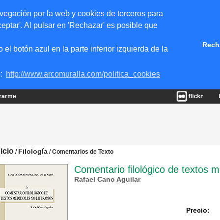
vegación por la web y cookies de terceros para
eptar'. Al pulsar en 'Rechazar' es posible que
Rech
 botón azul en la parte inferior izquierda de la
e:
http://www.arcomuralla.com/politica_cookies
trarme
nicio
Filología
/
/
Comentarios de Texto
Comentario filológico de textos me
Rafael Cano Aguilar
Precio: