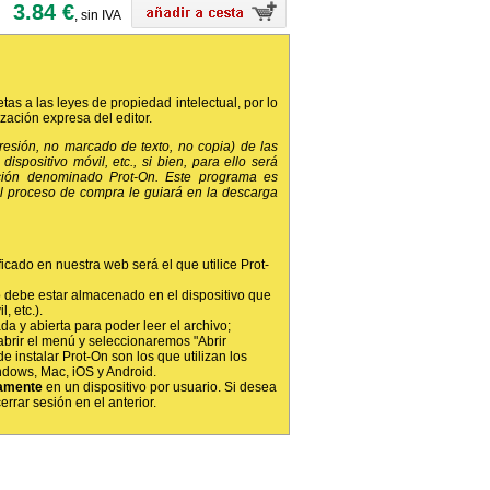
3.84 €
, sin IVA
etas a las leyes de propiedad intelectual, por lo
ización expresa del editor.
presión, no marcado de texto, no copia) de las
dispositivo móvil, etc., si bien, para ello será
ción denominado Prot-On. Este programa es
 el proceso de compra le guiará en la descarga
ficado en nuestra web será el que utilice Prot-
 debe estar almacenado en el dispositivo que
, etc.).
da y abierta para poder leer el archivo;
abrir el menú y seleccionaremos "Abrir
e instalar Prot-On son los que utilizan los
ndows, Mac, iOS y Android.
amente
en un dispositivo por usuario. Si desea
rrar sesión en el anterior.