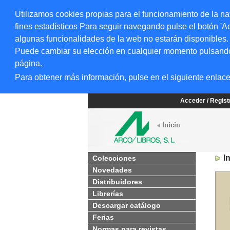
Utilizamos cookies propias para el funcionamiento de la na
fines estadísticos Para seguir navegando pulse el botón 'Ac
algunas funcionalidades de la web no estarán disponibles.
Puede cambiar su elección en cualquier momento pulsando el
página.
Para obtener más información, pulse en el siguiente enlac
Acceder / Regis
I
Colecciones
Novedades
Distribuidores
Librerías
Descargar catálogo
Ferias
Normas para revistas