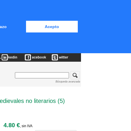
azo
Acepto
Búsqueda avanzada
dievales no literarios (5)
4.80 €
, sin IVA