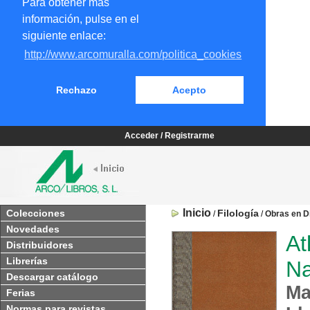
Para obtener más
información, pulse en el
siguiente enlace:
http://www.arcomuralla.com/politica_cookies
Rechazo
Acepto
Acceder / Registrarme
Inicio
Colecciones
Filología
/
/
Obras en Di
Novedades
At
Distribuidores
Librerías
Na
Descargar catálogo
Ma
Ferias
Normas para revistas