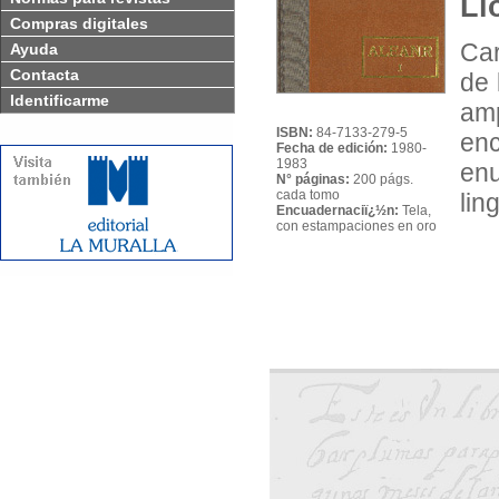
Ll
Compras digitales
Car
Ayuda
Contacta
de 
Identificarme
amp
ISBN:
84-7133-279-5
en
Fecha de edición:
1980-
1983
en
N° páginas:
200 págs.
cada tomo
lin
Encuadernaciï¿½n:
Tela,
con estampaciones en oro