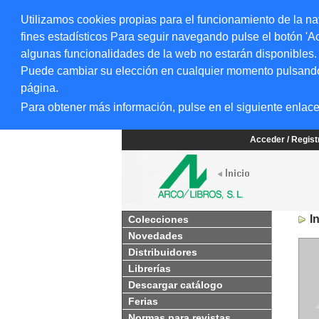
Utilizamos cookies propias para el funcionamiento de la na
fines estadísticos Para seguir navegando pulse el botón 'Ac
algunas funcionalidades de la web no estarán disponibles.
Puede cambiar su elección en cualquier momento pulsando el
página.
Para obtener más información, pulse en el siguiente enlac
Acceder / Regis
I
Colecciones
Novedades
Distribuidores
Librerías
Descargar catálogo
Ferias
Normas para revistas