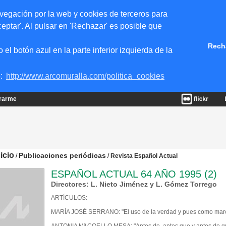
vegación por la web y cookies de terceros para
eptar'. Al pulsar en 'Rechazar' es posible que
Rech
 botón azul en la parte inferior izquierda de la
e:
http://www.arcomuralla.com/politica_cookies
trarme
nicio
Publicaciones periódicas
/
/
Revista Español Actual
ESPAÑOL ACTUAL 64 AÑO 1995 (2)
Directores: L. Nieto Jiménez y L. Gómez Torrego
ARTÍCULOS:
MARÍA JOSÉ SERRANO: "El uso de la verdad y pues como marc