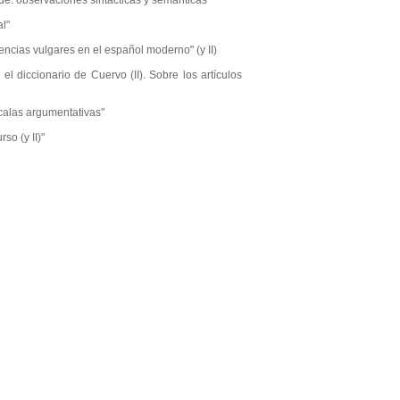
: observaciones sintácticas y semánticas
l"
ias vulgares en el español moderno" (y II)
diccionario de Cuervo (II). Sobre los artículos
alas argumentativas"
o (y II)"