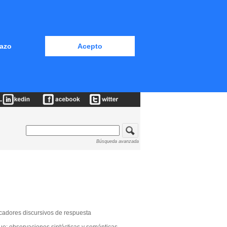
azo
Acepto
Búsqueda avanzada
adores discursivos de respuesta