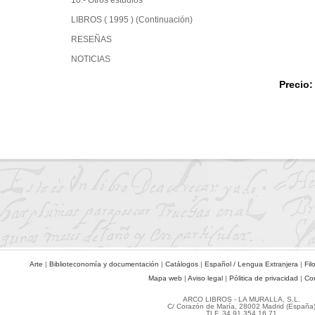
10.- Otros estudios
LIBROS ( 1995 ) (Continuación)
RESEÑAS
NOTICIAS
Precio:
Arte
|
Biblioteconomía y documentación
|
Catálogos
|
Español / Lengua Extranjera
|
Fil
Mapa web
|
Aviso legal
|
Pólitica de privacidad
|
Co
ARCO LIBROS - LA MURALLA, S.L.
C/ Corazón de María, 28002 Madrid (España
TLF. 34 91 354 16 71