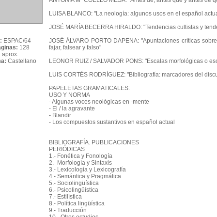
ANTONIA Mª COELLO MESA: "Antes de, antes que y antes de que
LUISA BLANCO: "La neología: algunos usos en el español actua
JOSÉ MARÍA BECERRA HIRALDO: "Tendencias cultistas y tendenc
:
ESPAC/64
JOSÉ ÁLVARO PORTO DAPENA: "Apuntaciones críticas sobre el 
áginas:
128
fajar, falsear y falso"
 aprox.
ma:
Castellano
LEONOR RUIZ / SALVADOR PONS: "Escalas morfológicas o esc
LUIS CORTÉS RODRÍGUEZ: "Bibliografía: marcadores del discurs
PAPELETAS GRAMATICALES:
USO Y NORMA
- Algunas voces neológicas en -mente
- El / la agravante
- Blandir
- Los compuestos sustantivos en español actual
BIBLIOGRAFÍA. PUBLICACIONES
PERIÓDICAS
1.- Fonética y Fonología
2.- Morfología y Sintaxis
3.- Lexicología y Lexicografía
4.- Semántica y Pragmática
5.- Sociolingüística
6.- Psicolingüística
7.- Estilística
8.- Política lingüística
9.- Traducción