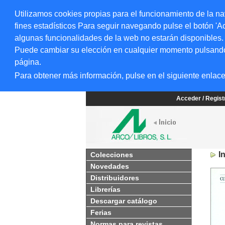
Utilizamos cookies propias para el funcionamiento de la na
fines estadísticos Para seguir navegando pulse el botón 'Ac
algunas funcionalidades de la web no estarán disponibles.
Puede cambiar su elección en cualquier momento pulsando el
página.
Para obtener más información, pulse en el siguiente enlac
Acceder / Regis
I
Colecciones
Novedades
Distribuidores
Librerías
Descargar catálogo
Ferias
Normas para revistas