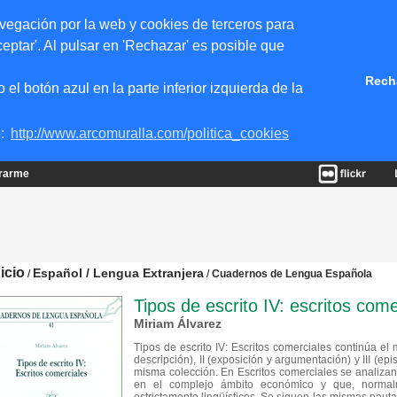
vegación por la web y cookies de terceros para
eptar'. Al pulsar en 'Rechazar' es posible que
Rech
 botón azul en la parte inferior izquierda de la
e:
http://www.arcomuralla.com/politica_cookies
trarme
nicio
Español / Lengua Extranjera
/
/
Cuadernos de Lengua Española
Tipos de escrito IV: escritos come
Miriam Álvarez
Tipos de escrito IV: Escritos comerciales continúa el 
descripción), II (exposición y argumentación) y III (epi
misma colección. En Escritos comerciales se analizan 
en el complejo ámbito económico y que, normal