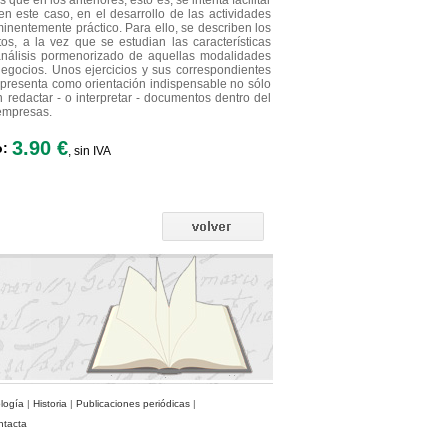
que en los anteriores, esto es, se intenta facilitar
 en este caso, en el desarrollo de las actividades
nentemente práctico. Para ello, se describen los
os, a la vez que se estudian las características
 análisis pormenorizado de aquellas modalidades
egocios. Unos ejercicios y sus correspondientes
presenta como orientación indispensable no sólo
 redactar - o interpretar - documentos dentro del
empresas.
3.90 €
o:
, sin IVA
ología
|
Historia
|
Publicaciones periódicas
|
ntacta