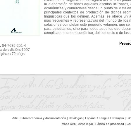
estrictamente lingüísticos. Se siguen las mismas pautas 
la elaboración de todos aquellos escritos utilizados,
económicas y comerciales desde un punto de vista emi
principales contextos de producción de dichos escrit
lingüísticas que los definen. Además, se ofrece un
más frecuentes y representativas del mundo de los n
soluciones completan este pequeño volumen, que se 
para estudiantes, sino para todos aquellos que deban
complicado mundo económico, del comercio o de las 
Preci
:
84-7635-251-4
a de edición:
1997
áginas:
72 págs.
Arte
|
Biblioteconomía y documentación
|
Catálogos
|
Español / Lengua Extranjera
|
Fil
Mapa web
|
Aviso legal
|
Pólitica de privacidad
|
Co