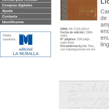
Ll
Compras digitales
Car
Ayuda
Contacta
de 
Identificarme
amp
ISBN:
84-7133-293-0
en
Fecha de edición:
1980-
1983
en
N° páginas:
200 págs.
cada tomo
lin
Encuadernaciï¿½n:
Tela,
con estampaciones en oro