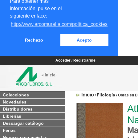
Para obtener más
información, pulse en el
siguiente enlace:
http://www.arcomuralla.com/politica_cookies
Rechazo
Acepto
Acceder / Registrarme
Inicio
Colecciones
Filología
/
/
Obras en Di
Novedades
At
Distribuidores
Librerías
Na
Descargar catálogo
Ma
Ferias
Normas para revistas