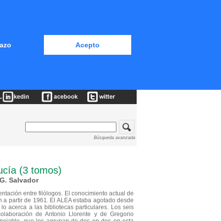
azo
Acepto
Búsqueda avanzada
lucía (3 tomos)
 G. Salvador
entación entre filólogos. El conocimiento actual de
n a partir de 1961. El ALEA estaba agotado desde
o acerca a las bibliotecas particulares. Los seis
colaboración de Antonio Llorente y de Gregorio