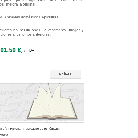
nejable, que los agrupan de dos en dos en esta
l, mejora la original.
ias. Animales domésticos. Apicultura.
.
ulares y supersticiones. La vestimenta. Juegos y
ciones a los tomos anteriores.
01.50 €
, sin IVA
ología
|
Historia
|
Publicaciones periódicas
|
ntacta