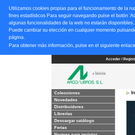
Utilizamos cookies propias para el funcionamiento de la na
fines estadísticos Para seguir navegando pulse el botón 'Ac
algunas funcionalidades de la web no estarán disponibles.
Puede cambiar su elección en cualquier momento pulsando el
página.
Para obtener más información, pulse en el siguiente enlac
Acceder / Regis
I
Colecciones
Novedades
Distribuidores
Librerías
Descargar catálogo
Ferias
Normas para revistas