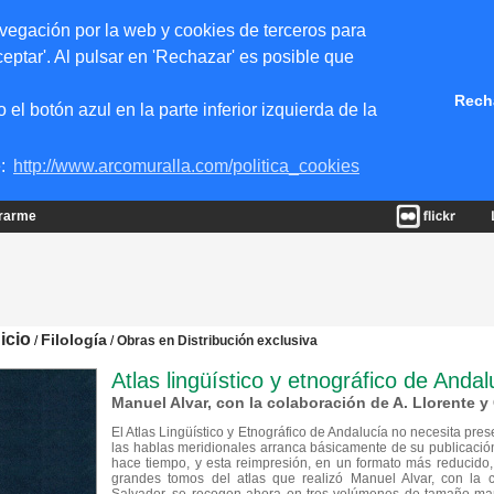
vegación por la web y cookies de terceros para
eptar'. Al pulsar en 'Rechazar' es posible que
Rech
 botón azul en la parte inferior izquierda de la
e:
http://www.arcomuralla.com/politica_cookies
trarme
nicio
Filología
/
/
Obras en Distribución exclusiva
Atlas lingüístico y etnográfico de Anda
Manuel Alvar, con la colaboración de A. Llorente y
El Atlas Lingüístico y Etnográfico de Andalucía no necesita pres
las hablas meridionales arranca básicamente de su publicació
hace tiempo, y esta reimpresión, en un formato más reducido, l
grandes tomos del atlas que realizó Manuel Alvar, con la 