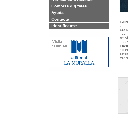
Compras digitales
Ayuda
Contacta
ISBN
Identificarme
2
Fech
1991
N° p
300 
Encu
Guafl
esta
frent