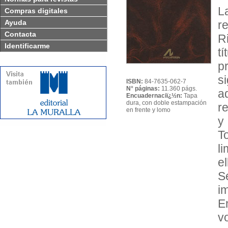
L
Compras digitales
Ayuda
r
Contacta
R
Identificarme
t
p
s
ISBN:
84-7635-062-7
N° páginas:
11.360 págs.
a
Encuadernaciï¿½n:
Tapa
dura, con doble estampación
r
en frente y lomo
y 
T
l
e
S
im
E
v