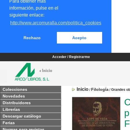
Para obtener más
información, pulse en el
siguiente enlace:
http://www.arcomuralla.com/politica_cookies
Rechazo
Acepto
Acceder / Registrarme
Inicio
Colecciones
Filología
/
/
Grandes o
Novedades
C
Distribuidores
Librerías
p
Descargar catálogo
F
Ferias
Normas para revistas