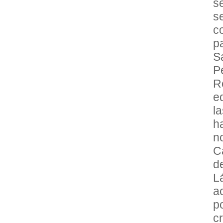
s
s
c
pa
S
P
R
e
l
h
n
C
d
L
a
p
c