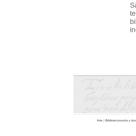
S
t
b
i
Arte
|
Biblioteconomía y do