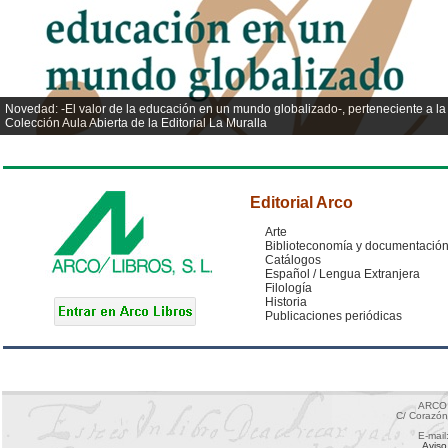
Novedad: -El valor de la educación en un mundo globalizado-, perteneciente a la
Colección Aula Abierta de la Editorial La Muralla
Editorial Arco
Arte
Biblioteconomía y documentació
Catálogos
Español / Lengua Extranjera
Filología
Historia
Publicaciones periódicas
ARCO 
C/ Corazón
E-mail
Aviso